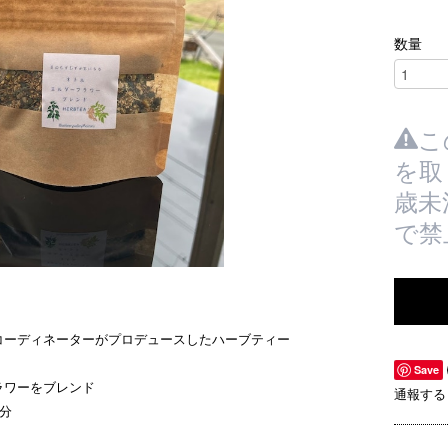
数量
こ
を取
歳未
で禁
コーディネーターがプロデュースしたハーブティー
Save
ラワーをブレンド
通報する
分