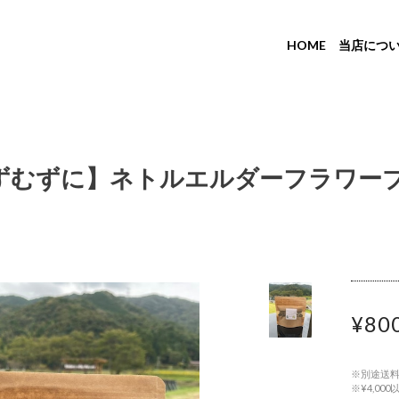
HOME
当店につ
ずむずに】ネトルエルダーフラワー
¥80
※別途送
※¥4,0